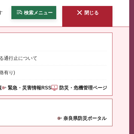
す
検索
メニュー
閉じる
る通行止について
路有り)
覧
緊急・災害情報RSS
防災・危機管理ページ
奈良県防災ポータル