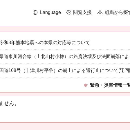
Language
閲覧支援
組織から探
令和8年熊本地震への本県の対応等について
県道東川河合線（上北山村小橡）の路肩決壊及び法面崩落によ
国道168号（十津川村平谷）の崩土による通行止について(迂回
緊急・災害情報一
ません。