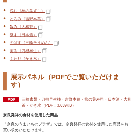
包む（柿の葉ずし）
とろみ（吉野本葛）
旨み（大和茶）
醸す（日本酒）
のばす（三輪そうめん）
実る（刀根早生）
ふわり（かき氷）
展示パネル（PDFでご覧いただけま
す）
三輪素麺・刀根早生柿・吉野本葛・柿の葉寿司・日本酒・大和
茶・かき氷（PDF：3,639KB）
奈良発祥の食材を使用した商品
「奈良のうまいものプラザ」では、奈良発祥の食材を使用した商品をお
買い求めいただけます。