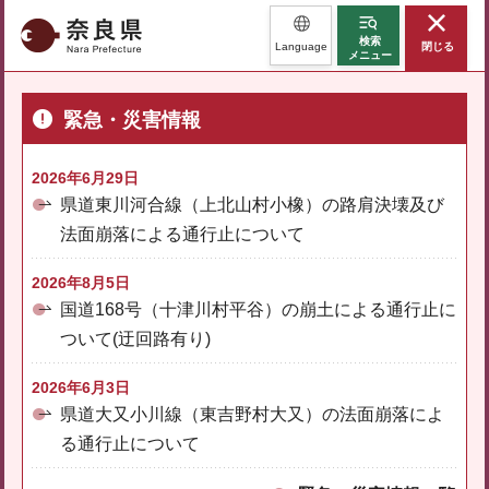
奈良県
検索
Language
閉じる
メニュー
緊急・災害情報
2026年6月29日
県道東川河合線（上北山村小橡）の路肩決壊及び
法面崩落による通行止について
2026年8月5日
国道168号（十津川村平谷）の崩土による通行止に
ついて(迂回路有り)
2026年6月3日
県道大又小川線（東吉野村大又）の法面崩落によ
る通行止について