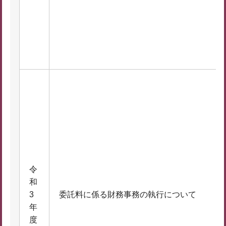
令
和
3
委託料に係る財務事務の執行について
年
度