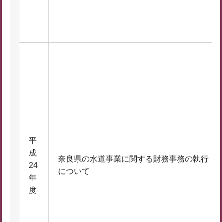
平
成
奈良県の水道事業に関する財務事務の執行
24
について
年
度