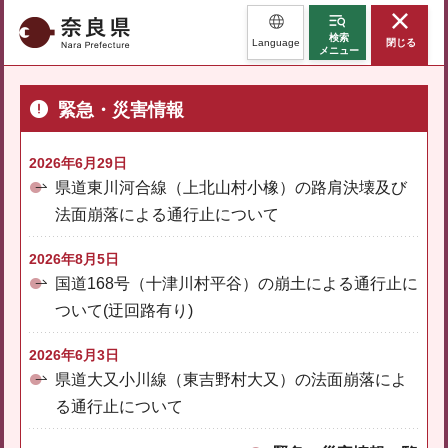
奈良県
検索
Language
閉じる
メニュー
緊急・災害情報
2026年6月29日
県道東川河合線（上北山村小橡）の路肩決壊及び
法面崩落による通行止について
2026年8月5日
国道168号（十津川村平谷）の崩土による通行止に
ついて(迂回路有り)
2026年6月3日
県道大又小川線（東吉野村大又）の法面崩落によ
る通行止について