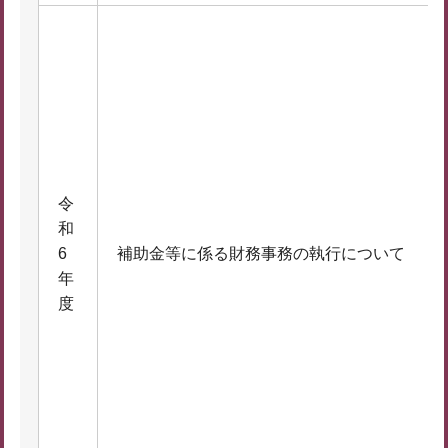
令
和
6
補助金等に係る財務事務の執行について
年
度