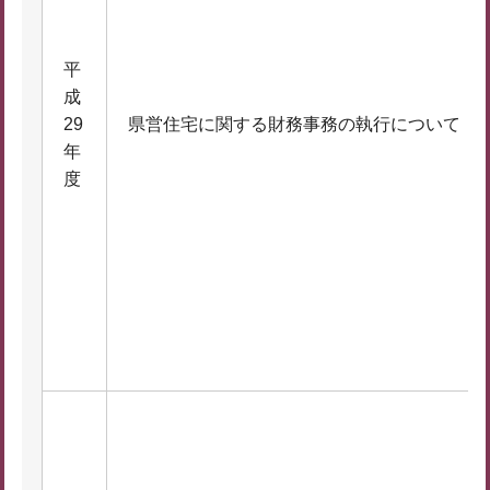
平
成
29
県営住宅に関する財務事務の執行について
年
度