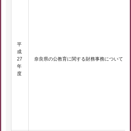
平
成
27
奈良県の公教育に関する財務事務について
年
度