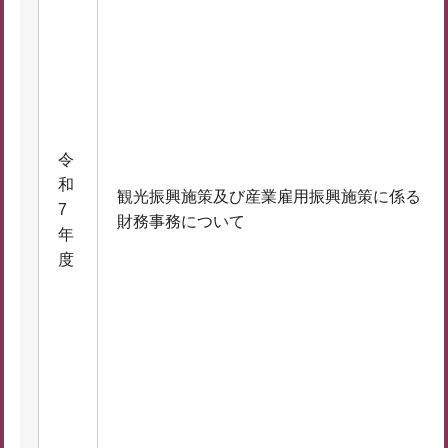
令
和
観光振興施策及び産業雇用振興施策に係る
7
財務事務について
年
度