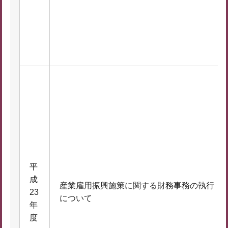
平
成
産業雇用振興施策に関する財務事務の執行
23
について
年
度