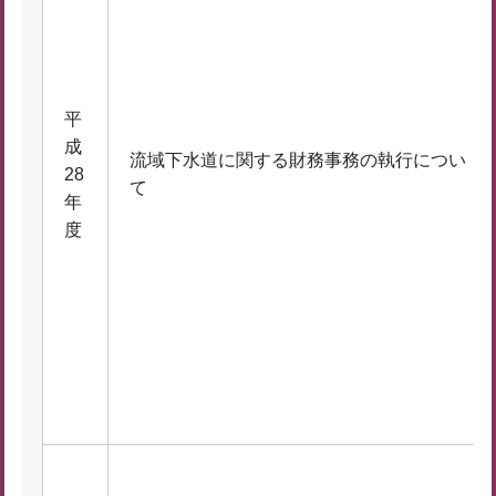
平
成
流域下水道に関する財務事務の執行につい
28
て
年
度