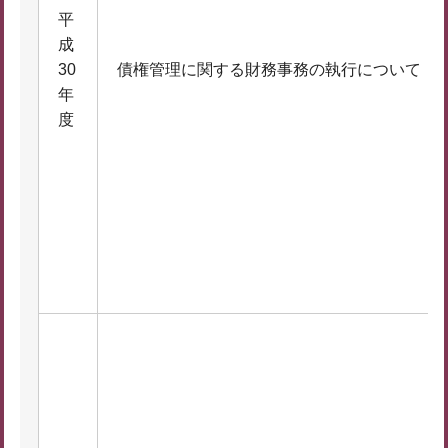
平
成
30
債権管理に関する財務事務の執行について
年
度