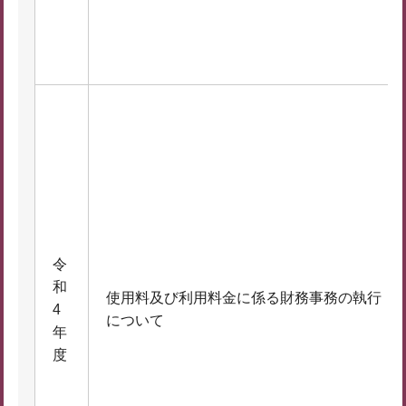
令
和
使用料及び利用料金に係る財務事務の執行
4
について
年
度