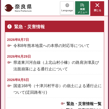
奈良県
検索
Language
閉じる
メニュー
緊急・災害情報
2026年8月7日
令和8年熊本地震への本県の対応等について
2026年6月29日
県道東川河合線（上北山村小橡）の路肩決壊及び
法面崩落による通行止について
2026年8月5日
国道168号（十津川村平谷）の崩土による通行止に
ついて(迂回路有り)
緊急・災害情報一覧