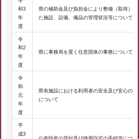
令
和3
県の補助金及び負担金により整備（取得）さ
年
た施設、設備、備品の管理状況等について
度
令
和2
県に事務局を置く任意団体の事務について
年
度
令
和
県有施設における利用者の安全及び安心の確
元
について
年
度
平
成3
公有財産の貸付及び使用許可の手続等につい