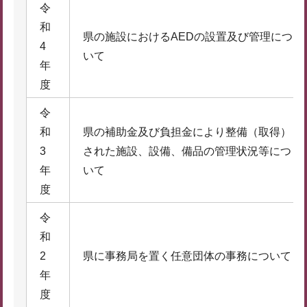
令
和
県の施設におけるAEDの設置及び管理につ
4
いて
年
度
令
和
県の補助金及び負担金により整備（取得）
3
された施設、設備、備品の管理状況等につ
年
いて
度
令
和
2
県に事務局を置く任意団体の事務について
年
度