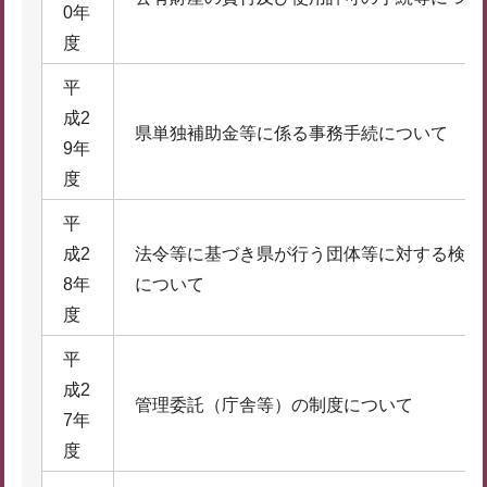
0年
度
平
成2
県単独補助金等に係る事務手続について
9年
度
平
成2
法令等に基づき県が行う団体等に対する検査
8年
について
度
平
成2
管理委託（庁舎等）の制度について
7年
度