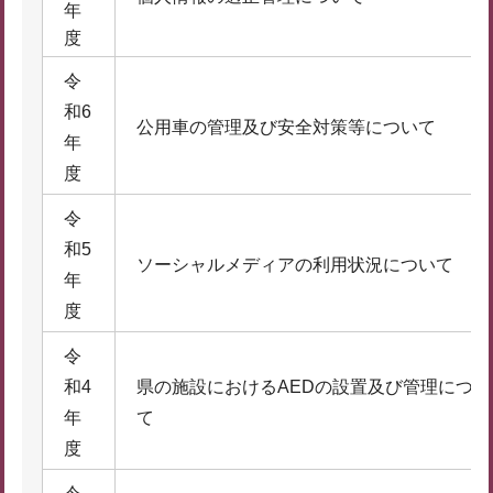
年
度
令
和6
公用車の管理及び安全対策等について
年
度
令
和5
ソーシャルメディアの利用状況について
年
度
令
和4
県の施設におけるAEDの設置及び管理につい
年
て
度