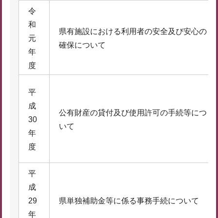
令
和
県有施設における利用者の安全及び安心の
元
確保について
年
度
平
成
公有財産の貸付及び使用許可の手続等につ
30
いて
年
度
平
成
29
県単独補助金等に係る事務手続について
年