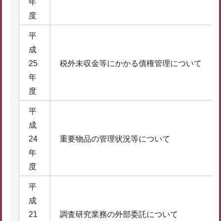
年
度
平
成
25
税外未収金等にかかる債権管理について
年
度
平
成
24
重要物品の管理状況等について
年
度
平
成
21
調査研究業務の外部委託について