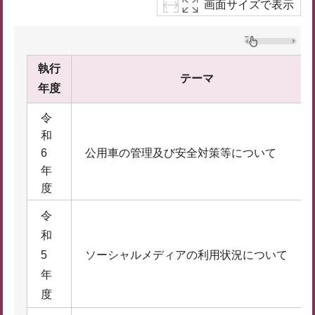
画面サイズで表示
執行
テーマ
年度
令
和
6
公用車の管理及び安全対策等について
年
度
令
和
5
ソーシャルメディアの利用状況について
年
度