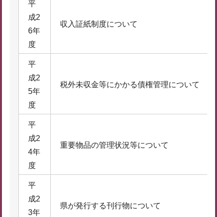
平
成2
収入証紙制度について
6年
度
平
成2
税外未収金等にかかる債権管理について
5年
度
平
成2
重要物品の管理状況等について
4年
度
平
成2
県が発行する刊行物について
3年