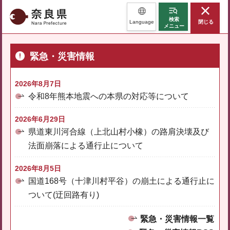
奈良県
検索
Language
閉じる
メニュー
緊急・災害情報
2026年8月7日
令和8年熊本地震への本県の対応等について
2026年6月29日
県道東川河合線（上北山村小橡）の路肩決壊及び
法面崩落による通行止について
2026年8月5日
国道168号（十津川村平谷）の崩土による通行止に
ついて(迂回路有り)
緊急・災害情報一覧