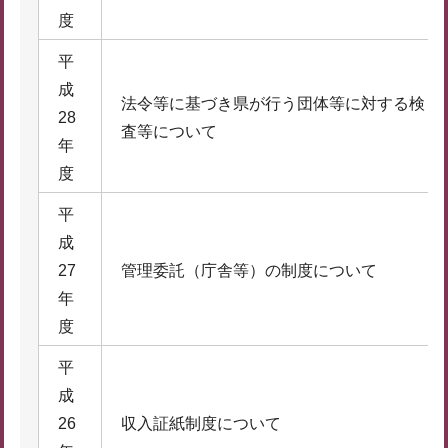
度
平
成
法令等に基づき県が行う団体等に対する検
28
査等について
年
度
平
成
27
管理委託（庁舎等）の制度について
年
度
平
成
26
収入証紙制度について