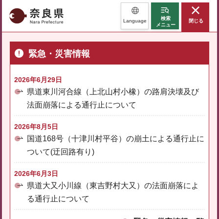
奈良県
検索
Language
閉じる
メニュー
緊急・災害情報
2026年6月29日
県道東川河合線（上北山村小橡）の路肩決壊及び
法面崩落による通行止について
2026年8月5日
国道168号（十津川村平谷）の崩土による通行止に
ついて(迂回路有り)
2026年6月3日
県道大又小川線（東吉野村大又）の法面崩落によ
る通行止について