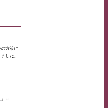
決の方策に
しました。
に」～