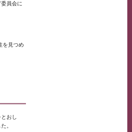
育委員会に
性を見つめ
をとおし
した。