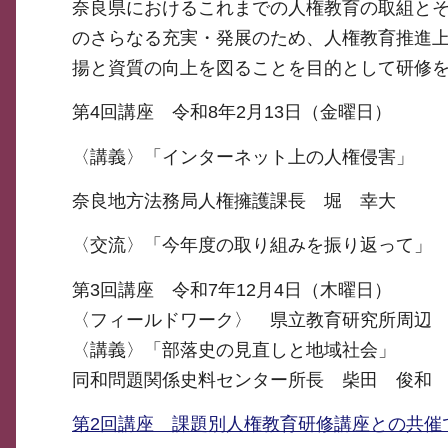
奈良県におけるこれまでの人権教育の取組と
のさらなる充実・発展のため、人権教育推進
揚と資質の向上を図ることを目的として研修
第4回講座 令和8年2月13日（金曜日）
〈講義〉「インターネット上の人権侵害」
奈良地方法務局人権擁護課長 堀 幸大
〈交流〉「今年度の取り組みを振り返って」
第3回講座 令和7年12月4日（木曜日）
〈フィールドワーク〉 県立教育研究所周辺
〈講義〉「部落史の見直しと地域社会」
同和問題関係史料センター所長 柴田 俊和
第2回講座 課題別人権教育研修講座との共催