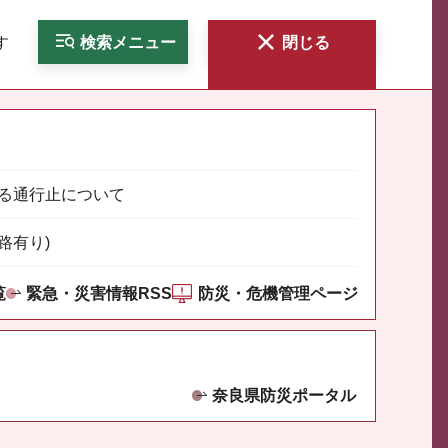
す
検索
メニュー
閉じる
る通行止について
路有り)
覧
緊急・災害情報RSS
防災・危機管理ページ
奈良県防災ポータル