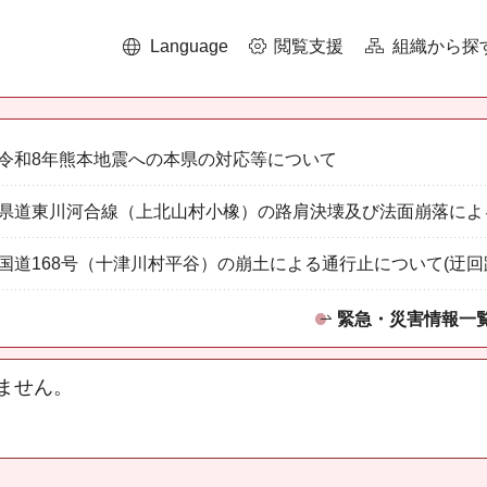
Language
閲覧支援
組織から探
令和8年熊本地震への本県の対応等について
県道東川河合線（上北山村小橡）の路肩決壊及び法面崩落によ
国道168号（十津川村平谷）の崩土による通行止について(迂回
緊急・災害情報一
ません。