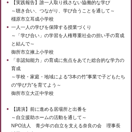
【実践報告】誰一人取り残さない協働的な学び
～聴き合い、つながり、学び合うことを通して～
橿原市立耳成小学校
一人一人の学びを保障する授業づくり
～「学び合い」の学習を人権尊重社会の担い手の育成
と結んで～
御所市立掖上小学校
「非認知能力」の育成に焦点をあてた総合的な学力の
育成
～学校・家庭・地域による“3本の竹”事業で子どもたち
の“学び力”を育てよう～
御所市立大正中学校
【講演】前に進める居場所と出番を
～自立援助ホームの活動を通して～
NPO法人 青少年の自立を支える奈良の会 理事長