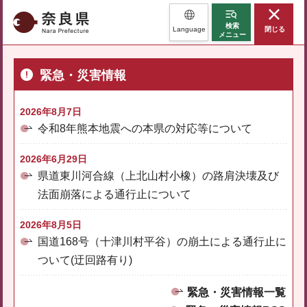
奈良県
検索
Language
閉じる
メニュー
緊急・災害情報
2026年8月7日
令和8年熊本地震への本県の対応等について
2026年6月29日
県道東川河合線（上北山村小橡）の路肩決壊及び
法面崩落による通行止について
2026年8月5日
国道168号（十津川村平谷）の崩土による通行止に
ついて(迂回路有り)
緊急・災害情報一覧