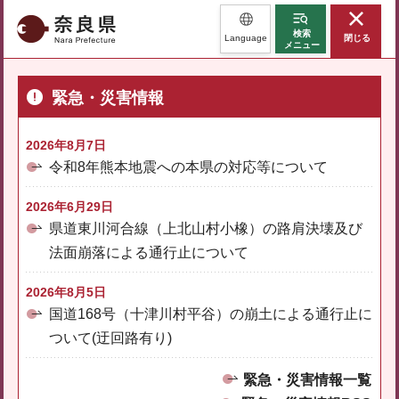
奈良県
検索
Language
閉じる
メニュー
緊急・災害情報
2026年8月7日
令和8年熊本地震への本県の対応等について
2026年6月29日
県道東川河合線（上北山村小橡）の路肩決壊及び
法面崩落による通行止について
2026年8月5日
国道168号（十津川村平谷）の崩土による通行止に
ついて(迂回路有り)
緊急・災害情報一覧