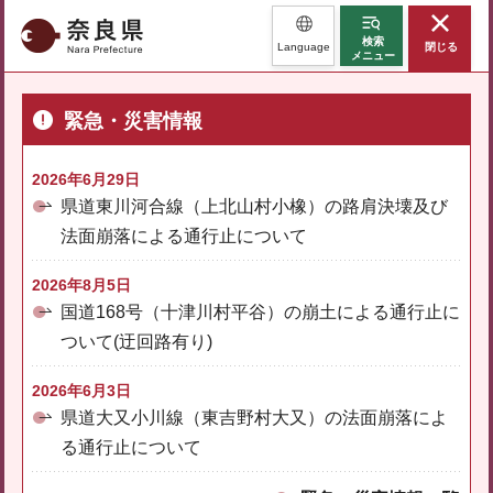
奈良県
検索
Language
閉じる
メニュー
緊急・災害情報
2026年6月29日
県道東川河合線（上北山村小橡）の路肩決壊及び
法面崩落による通行止について
2026年8月5日
国道168号（十津川村平谷）の崩土による通行止に
ついて(迂回路有り)
2026年6月3日
県道大又小川線（東吉野村大又）の法面崩落によ
る通行止について