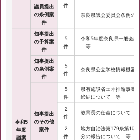
件
議員提出
の条例案
奈良県議会委員会条例の
件
知事提出
5
令和5年度奈良県一般会計
の予算案
件
等
件
知事提出
5
の条例案
奈良県公立学校情報機器
件
件
5
県有施設省エネ推進事業
件
締結について 等
2
教育長の任命について 
知事提出
件
のその他
令和5
2
地方自治法第179条第1
案件
年度
件
分の報告について 等
議案