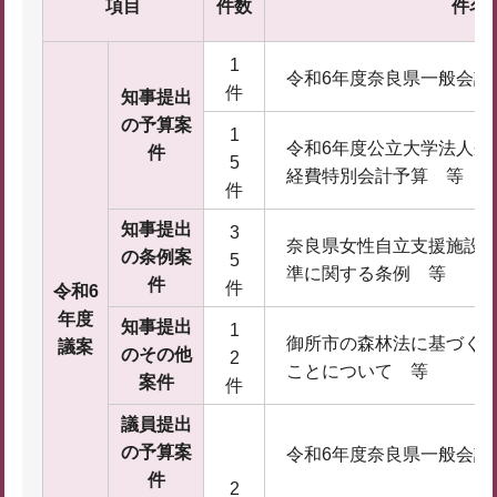
項目
件数
件名
1
令和6年度奈良県一般会計
件
知事提出
の予算案
1
令和6年度公立大学法人奈
件
5
経費特別会計予算 等
件
知事提出
3
奈良県女性自立支援施設
の条例案
5
準に関する条例 等
件
件
令和6
年度
知事提出
1
御所市の森林法に基づく
議案
のその他
2
ことについて 等
案件
件
議員提出
の予算案
令和6年度奈良県一般会計
件
2