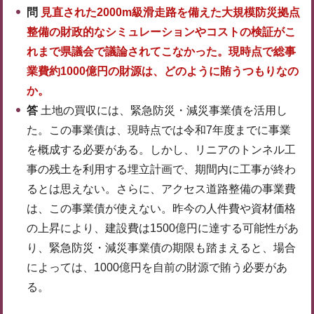
問
見直された2000m級滑走路を備えた大規模防災拠点
整備の財政的なシミュレーションやコストの検証がこ
れまで県議会で議論されてこなかった。現時点で総事
業費約1000億円の財源は、どのように賄うつもりなの
か。
答
土地の買収には、緊急防災・減災事業債を活用し
た。この事業債は、現時点では令和7年度までに事業
を概成する必要がある。しかし、リニアのトンネル工
事の残土を利用する埋立計画で、期間内に工事が終わ
るとは思えない。さらに、アクセス道路整備の事業費
は、この事業債が使えない。昨今の人件費や資材価格
の上昇により、建設費は1500億円に達する可能性があ
り、緊急防災・減災事業債の期限も踏まえると、場合
によっては、1000億円を自前の財源で賄う必要があ
る。