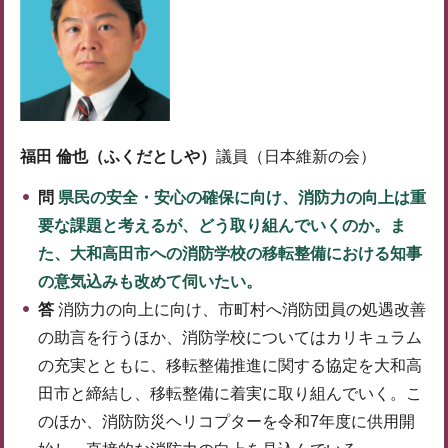
福田 倫也（ふくだとしや）
議員（日本維新の会）
問
県民の安全・安心の確保に向け、消防力の向上は重
要な課題と考えるが、どう取り組んでいくのか。ま
た、大和高田市への消防学校の移転整備における知事
の意気込みも改めて伺いたい。
答
消防力の向上に向け、市町村へ消防団員の処遇改善
の助言を行うほか、消防学校についてはカリキュラム
の充実とともに、移転整備推進に関する協定を大和高
田市と締結し、移転整備に着実に取り組んでいく。こ
のほか、消防防災ヘリコプターを令和7年度に供用開