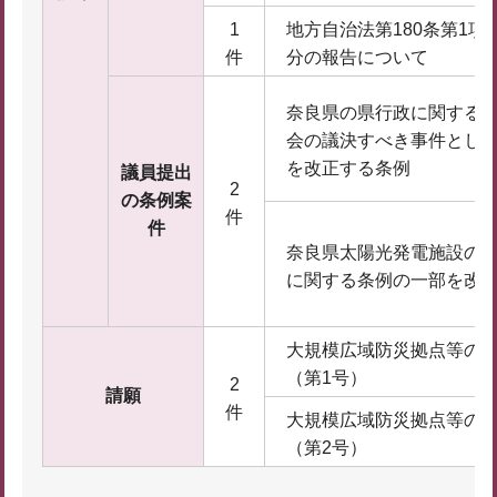
1
地方自治法第180条第1
件
分の報告について
奈良県の県行政に関する
会の議決すべき事件とし
を改正する条例
議員提出
2
の条例案
件
件
奈良県太陽光発電施設の
に関する条例の一部を改
大規模広域防災拠点等の
（第1号）
2
請願
件
大規模広域防災拠点等の
（第2号）