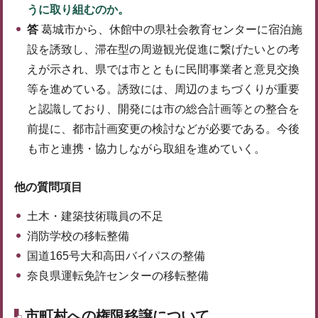
うに取り組むのか。
答
葛城市から、休館中の県社会教育センターに宿泊施
設を誘致し、滞在型の周遊観光促進に繋げたいとの考
えが示され、県では市とともに民間事業者と意見交換
等を進めている。誘致には、周辺のまちづくりが重要
と認識しており、開発には市の総合計画等との整合を
前提に、都市計画変更の検討などが必要である。今後
も市と連携・協力しながら取組を進めていく。
他の質問項目
土木・建築技術職員の不足
消防学校の移転整備
国道165号大和高田バイパスの整備
奈良県運転免許センターの移転整備
市町村への権限移譲について