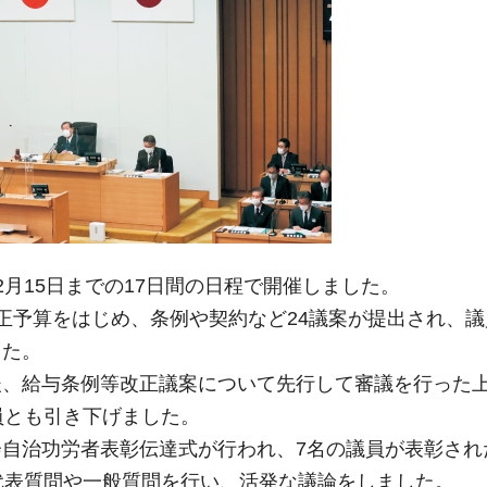
12月15日までの17日間の日程で開催しました。
正予算をはじめ、条例や契約など24議案が提出され、
した。
後、給与条例等改正議案について先行して審議を行った
員とも引き下げました。
自治功労者表彰伝達式が行われ、7名の議員が表彰され
代表質問や一般質問を行い、活発な議論をしました。