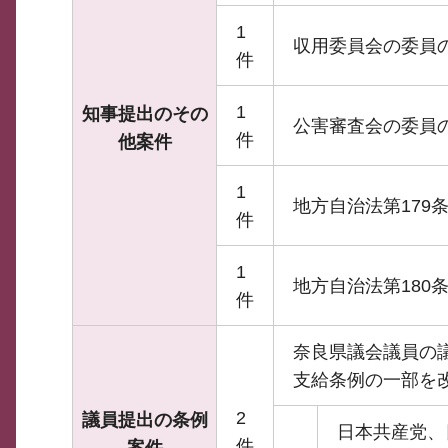
1
収用委員会の委員
件
1
知事提出のその
公害審査会の委員
件
他案件
1
地方自治法第179
件
1
地方自治法第180
件
奈良県議会議員の
支給条例の一部を
2
議員提出の条例
日本共産党、
件