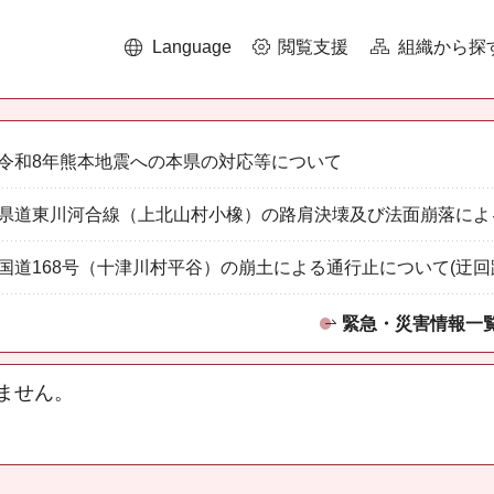
Language
閲覧支援
組織から探
令和8年熊本地震への本県の対応等について
県道東川河合線（上北山村小橡）の路肩決壊及び法面崩落によ
国道168号（十津川村平谷）の崩土による通行止について(迂回
緊急・災害情報一
ません。