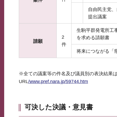
案件
自由民主党、
提出議案
生駒平群発電所工事
2
を求める請願書
請願
件
将来につながる「
※全ての議案等の件名及び議員別の表決結果
URL
/www.pref.nara.jp/59744.htm
可決した決議・意見書