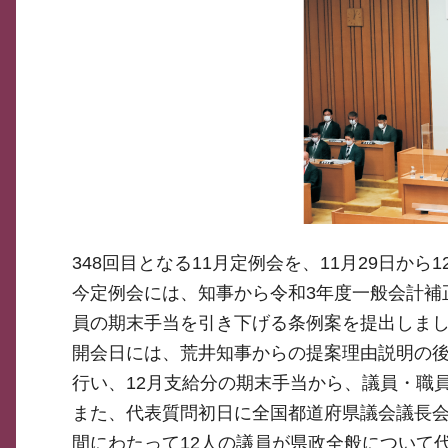
348回目となる11月定例会を、11月29日から
今定例会には、知事から令和3年度一般会計補
員の期末手当を引き下げる条例案を提出しま
開会日には、荒井知事からの提案理由説明の
行い、12月支給分の期末手当から、議員・職
また、代表質問初日に全国都道府県議会議長会
間にわたって12人の議員が県政全般について