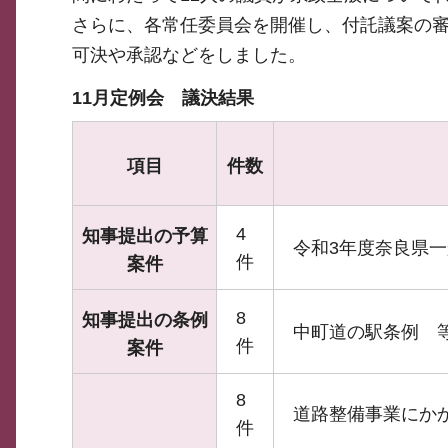
さらに、各常任委員会を開催し、付託議案の
可決や承認などをしました。
11月定例会 議決結果
項目
件数
4
知事提出の予算
令和3年度奈良県
件
案件
8
知事提出の条例
中町道の駅条例 
件
案件
8
道路整備事業にか
件