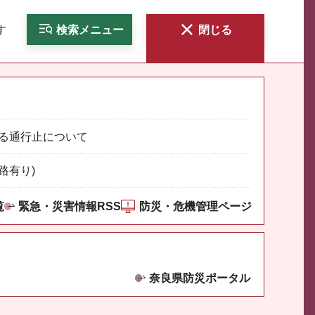
す
検索
メニュー
閉じる
る通行止について
路有り)
覧
緊急・災害情報RSS
防災・危機管理ページ
奈良県防災ポータル