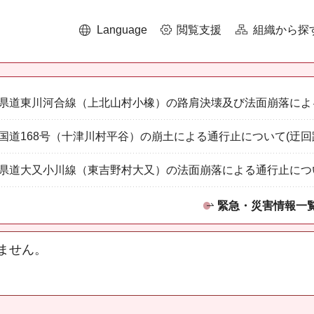
Language
閲覧支援
組織から探
県道東川河合線（上北山村小橡）の路肩決壊及び法面崩落によ
国道168号（十津川村平谷）の崩土による通行止について(迂回
県道大又小川線（東吉野村大又）の法面崩落による通行止につ
緊急・災害情報一
ません。