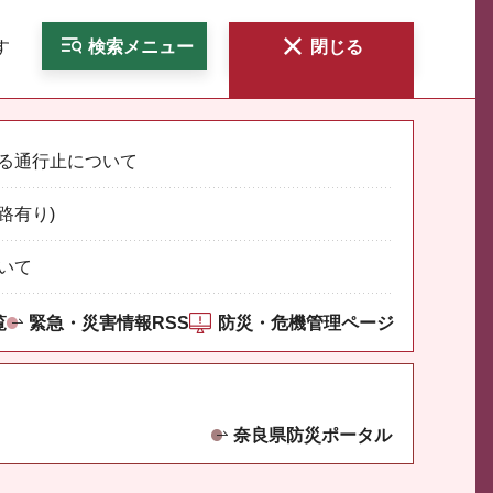
す
検索
メニュー
閉じる
る通行止について
路有り)
いて
覧
緊急・災害情報RSS
防災・危機管理ページ
奈良県防災ポータル