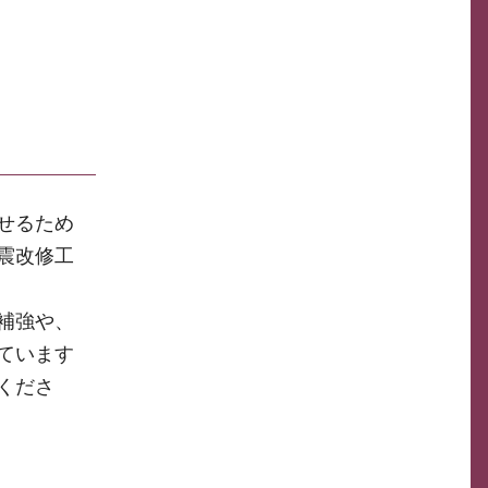
せるため
震改修工
補強や、
ています
くださ