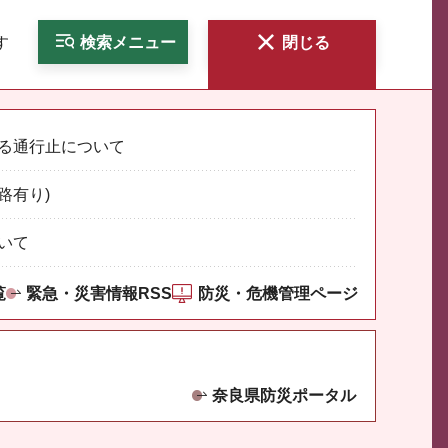
す
検索
メニュー
閉じる
る通行止について
路有り)
いて
覧
緊急・災害情報RSS
防災・危機管理ページ
奈良県防災ポータル