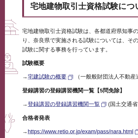
宅地建物取引士資格試験につ
宅地建物取引士資格試験は、各都道府県知事
り、奈良県で実施される試験については、そ
試験に関する事務を行っています。
試験概要
→
宅建試験の概要
（一般般財団法人不動産
登録講習の登録講習機関一覧【5問免除】
→
登録講習の登録講習機関一覧
(国土交通省
合格者発表
→
https://www.retio.or.jp/exam/pass/nara.html