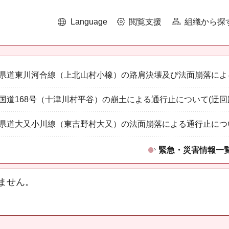
Language
閲覧支援
組織から探
県道東川河合線（上北山村小橡）の路肩決壊及び法面崩落によ
国道168号（十津川村平谷）の崩土による通行止について(迂回
県道大又小川線（東吉野村大又）の法面崩落による通行止につ
緊急・災害情報一
ません。