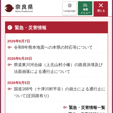
奈良県
検索
Language
閉じる
メニュー
緊急・災害情報
2026年8月7日
令和8年熊本地震への本県の対応等について
2026年6月29日
県道東川河合線（上北山村小橡）の路肩決壊及び
法面崩落による通行止について
2026年8月5日
国道168号（十津川村平谷）の崩土による通行止に
ついて(迂回路有り)
緊急・災害情報一覧