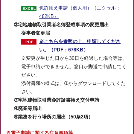
免許換え申請（個人用）（エクセル：
482KB）
➁宅地建物取引業者名簿登載事項の変更届出
従事者変更届
※こちらを参照の上、申請してくださ
い。（PDF：678KB）
※変更が生じた日から30日を経過した場合等は、
電子申請ができません。窓口か郵送で申請してく
ださい。
添付書類の様式は、➀からダウンロードしてくだ
さい。
➂宅地建物取引業免許証書換え交付申請
➃廃業等届出
➄業務を行う場所の届出（50条2項）
※電子申請に関する注意事項等