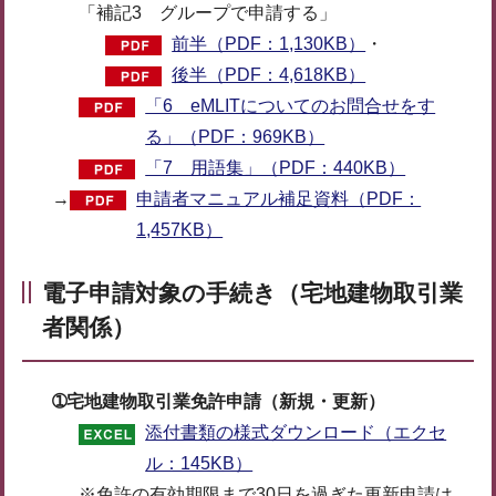
「補記3 グループで申請する」
前半（PDF：1,130KB）
・
後半（PDF：4,618KB）
「6 eMLITについてのお問合せをす
る」（PDF：969KB）
「7 用語集」（PDF：440KB）
→
申請者マニュアル補足資料（PDF：
1,457KB）
電子申請対象の手続き（宅地建物取引業
者関係）
➀宅地建物取引業免許申請（新規・更新）
添付書類の様式ダウンロード（エクセ
ル：145KB）
※免許の有効期限まで30日を過ぎた更新申請は、