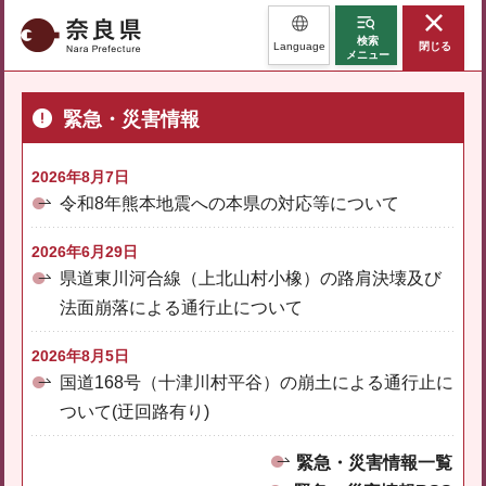
奈良県
検索
Language
閉じる
メニュー
緊急・災害情報
2026年8月7日
令和8年熊本地震への本県の対応等について
2026年6月29日
県道東川河合線（上北山村小橡）の路肩決壊及び
法面崩落による通行止について
2026年8月5日
国道168号（十津川村平谷）の崩土による通行止に
ついて(迂回路有り)
緊急・災害情報一覧