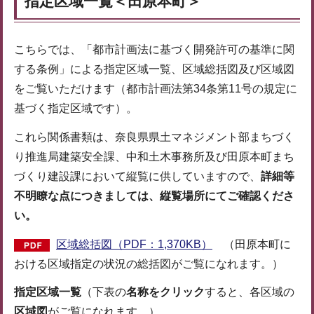
指定区域一覧＜田原本町＞
こちらでは、「都市計画法に基づく開発許可の基準に関
する条例」による指定区域一覧、区域総括図及び区域図
をご覧いただけます（都市計画法第34条第11号の規定に
基づく指定区域です）。
これら関係書類は、奈良県県土マネジメント部まちづく
り推進局建築安全課、中和土木事務所及び田原本町まち
づくり建設課において縦覧に供していますので、
詳細等
不明瞭な点につきましては、縦覧場所にてご確認くださ
い。
区域総括図（PDF：1,370KB）
（田原本町に
おける区域指定の状況の総括図がご覧になれます。）
指定区域一覧
（下表の
名称をクリック
すると、各区域の
区域図
がご覧になれます。）