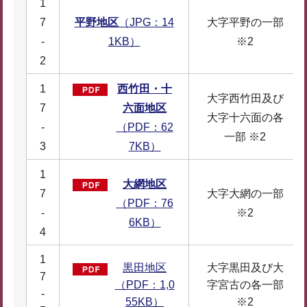
1
7
平野地区
（JPG：14
大字平野の一部
-
1KB）
※2
2
1
西竹田・十
大字西竹田及び
7
六面地区
大字十六面の各
-
（PDF：62
一部 ※2
3
7KB）
1
大網地区
7
大字大網の一部
（PDF：76
-
※2
6KB）
4
1
黒田地区
大字黒田及び大
7
（PDF：1,0
字宮古の各一部
-
55KB）
※2