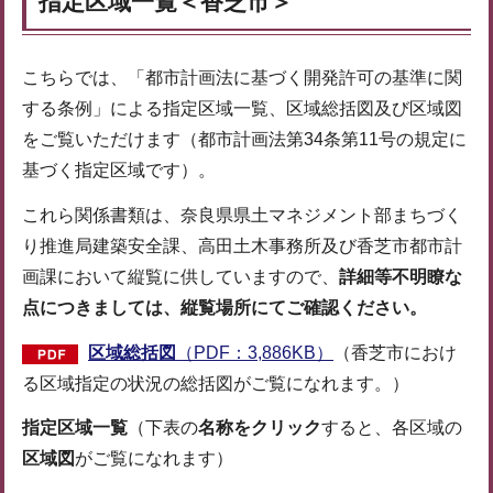
指定区域一覧＜香芝市＞
こちらでは、「都市計画法に基づく開発許可の基準に関
する条例」による指定区域一覧、区域総括図及び区域図
をご覧いただけます（都市計画法第34条第11号の規定に
基づく指定区域です）。
これら関係書類は、奈良県県土マネジメント部まちづく
り推進局建築安全課、高田土木事務所及び香芝市都市計
画課において縦覧に供していますので、
詳細等不明瞭な
点につきましては、縦覧場所にてご確認ください。
区域総括図
（PDF：3,886KB）
（香芝市におけ
る区域指定の状況の総括図がご覧になれます。）
指定区域一覧
（下表の
名称をクリック
すると、各区域の
区域図
がご覧になれます）