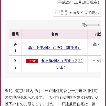
（平成25年11月19日現在）
画面サイズで表示
番号
名称
指定区
9-
高・上
高・上中地区
（JPG：367KB）
1
9-
五ヶ所地区
（PDF：2,24
五ヶ所
2
5KB）
※1）指定区域内では、一戸建住宅及び一戸建兼用住宅
の立地が認められます。（いずれも地階を除く階数が3
以下のものに限ります。また、一戸建兼用住宅は、第一