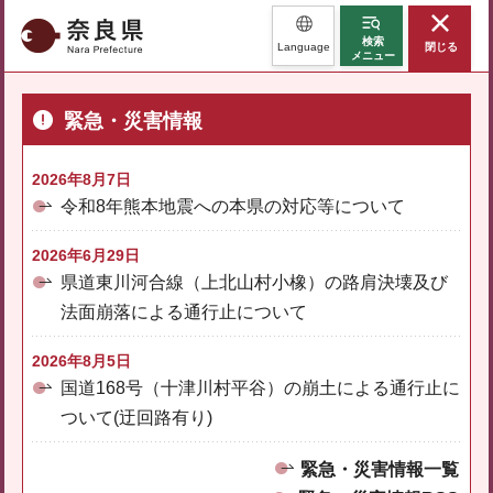
奈良県
検索
Language
閉じる
メニュー
緊急・災害情報
2026年8月7日
令和8年熊本地震への本県の対応等について
2026年6月29日
県道東川河合線（上北山村小橡）の路肩決壊及び
法面崩落による通行止について
2026年8月5日
国道168号（十津川村平谷）の崩土による通行止に
ついて(迂回路有り)
緊急・災害情報一覧