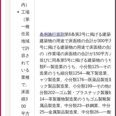
内）
工場
（第
一種
住居
条例施行規則
第6条第2号に掲げる建築物
建築物の用途で床面積の合計が300平方
地域
号に掲げる建築物の用途で床面積の合計が
で許
の（作業場の床面積の合計が150平方メ
容さ
並びに同条第5号に掲げる建築物のうち
れて
類F―製造業のうち、小分類125―その
いる
造業のうち細分類1254―靴下製造業、小
業種
ャツ製造業、小分類176―医薬品製造業
で、
ック製品製造業、小分類199―その他の
床面
分類202―ゴム製・プラスチック製履物
14―革製履物製造業のうちゴム製靴製
積3
属品製造業、中分類23―鉄鋼業、中分類
00
25―金属製品製造業、中分類26―一般
平方