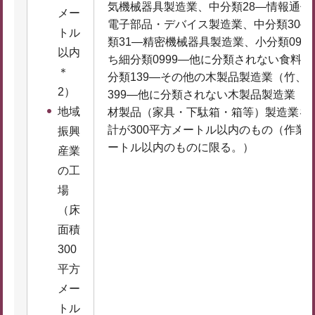
気機械器具製造業、中分類28―情報通信
メー
電子部品・デバイス製造業、中分類30
トル
類31―精密機械器具製造業、小分類09
以内
ち細分類0999―他に分類されない食料
＊
分類139―その他の木製品製造業（竹、
2）
399―他に分類されない木製品製造業（
地域
材製品（家具・下駄箱・箱等）製造業を
計が300平方メートル以内のもの（作業
振興
ートル以内のものに限る。）
産業
の工
場
（床
面積
300
平方
メー
トル