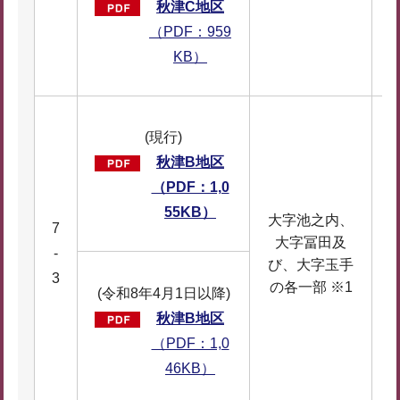
秋津C地区
（PDF：959
KB）
(現行)
秋津B地区
（PDF：1,0
55KB）
大字池之内、
7
大字冨田及
-
び、大字玉手
3
の各一部 ※1
(令和8年4月1日以降)
秋津B地区
（PDF：1,0
46KB）