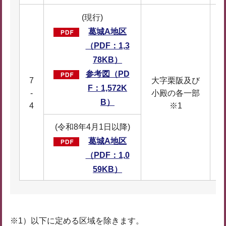
(現行)
葛城A地区
（PDF：1,3
78KB）
参考図（PD
7
大字栗阪及び
F：1,572K
-
小殿の各一部
B）
4
※1
(令和8年4月1日以降)
葛城A地区
（PDF：1,0
59KB）
※1）以下に定める区域を除きます。