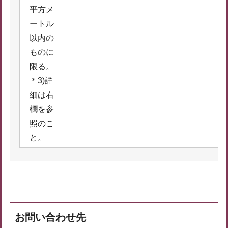
平方メ
ートル
以内の
ものに
限る。
＊3)詳
細は右
欄を参
照のこ
と。
お問い合わせ先