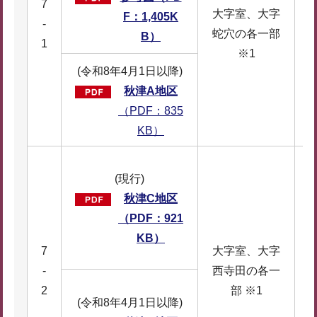
7
大字室、大字
F：1,405K
-
蛇穴の各一部
B）
1
※1
(令和8年4月1日以降)
秋津A地区
（PDF：835
KB）
(現行)
秋津C地区
（PDF：921
KB）
7
大字室、大字
-
西寺田の各一
2
部 ※1
(令和8年4月1日以降)