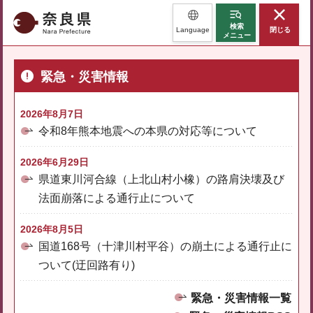
奈良県
検索
Language
閉じる
メニュー
緊急・災害情報
2026年8月7日
令和8年熊本地震への本県の対応等について
2026年6月29日
県道東川河合線（上北山村小橡）の路肩決壊及び
法面崩落による通行止について
2026年8月5日
国道168号（十津川村平谷）の崩土による通行止に
ついて(迂回路有り)
緊急・災害情報一覧