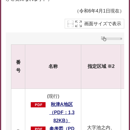
（令和6年4月1日現在）
画面サイズで表示
番
建
名称
指定区域 ※2
号
指
(現行)
秋津A地区
（PDF：1,3
82KB）
大字池之内、
参考図（PD