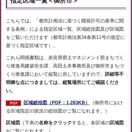
指定区域一覧＜御所市＞
こちらでは、「都市計画法に基づく開発許可の基準に関
する条例」による指定区域一覧、区域総括図及び区域図
をご覧いただけます（都市計画法第34条第11号の規定に
基づく指定区域です）。
これら関係書類は、奈良県県土マネジメント部まちづく
り推進局建築安全課、高田土木事務所及び御所市まちづ
くり推進課において縦覧に供していますので、
詳細等不
明瞭な点につきましては、縦覧場所にてご確認くださ
い。
区域総括図（PDF：1,283KB）
（御所市におけ
る区域指定の状況の総括図がご覧になれます。）
区域図
（下表の
名称をクリック
すると、各区域の
区域図
がご覧になれます。）