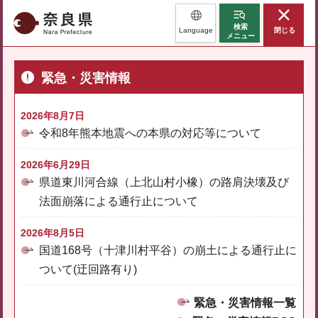
奈良県
検索
Language
閉じる
メニュー
緊急・災害情報
2026年8月7日
令和8年熊本地震への本県の対応等について
2026年6月29日
県道東川河合線（上北山村小橡）の路肩決壊及び
法面崩落による通行止について
2026年8月5日
国道168号（十津川村平谷）の崩土による通行止に
ついて(迂回路有り)
緊急・災害情報一覧