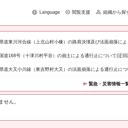
Language
閲覧支援
組織から探
県道東川河合線（上北山村小橡）の路肩決壊及び法面崩落によ
国道168号（十津川村平谷）の崩土による通行止について(迂回
県道大又小川線（東吉野村大又）の法面崩落による通行止につ
緊急・災害情報一
ません。