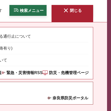
す
検索
メニュー
閉じる
る通行止について
路有り)
いて
覧
緊急・災害情報RSS
防災・危機管理ページ
奈良県防災ポータル