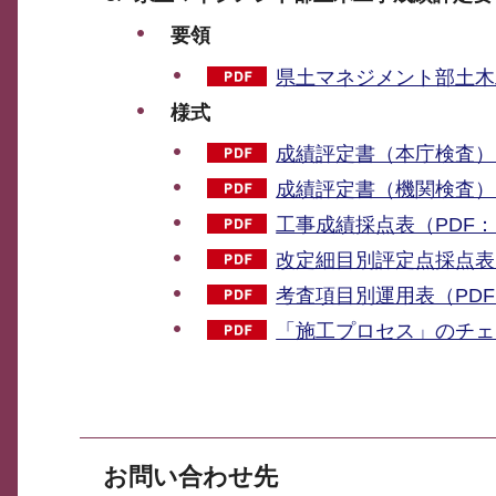
要領
県土マネジメント部土木工
様式
成績評定書（本庁検査）（
成績評定書（機関検査）（
工事成績採点表（PDF：1
改定細目別評定点採点表（
考査項目別運用表（PDF：
「施工プロセス」のチェッ
お問い合わせ先