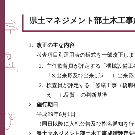
県土マネジメント部土木工事
改正の主な内容
考査項目別運用表の様式を一部改正しま
主任監督員が評定する「機械設備工
「3.出来形及び出来ばえ Ⅰ.出来
検査員が評定する「修繕工事（橋脚
え Ⅱ.品質」の判断基準
施行期日
平成29年6月1日
（同日以降に入札公告及び指名通知を行
県土マネジメント部土木工事成績評定要