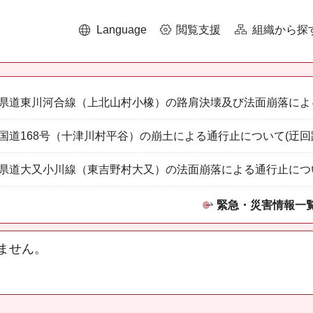
Language
閲覧支援
組織から探
県道東川河合線（上北山村小橡）の路肩決壊及び法面崩落によ
国道168号（十津川村平谷）の崩土による通行止について(迂回
県道大又小川線（東吉野村大又）の法面崩落による通行止につ
緊急・災害情報一
ません。