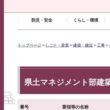
防災・安全
くらし・環境
トップページ
>
しごと・産業
>
建築・建設
>
工事
>
県土マネジメント部建
番号
要領等の名称