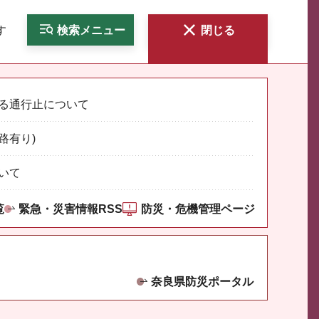
す
検索
メニュー
閉じる
る通行止について
路有り)
いて
覧
緊急・災害情報RSS
防災・危機管理ページ
奈良県防災ポータル