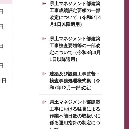
県土マネジメント部建築
工事成績評定要領の一部
日
改定について（令和8年4
月1日以降適用）
日
県土マネジメント部建築
工事検査要領等の一部改
日
定について（令和8年4月
1日以降適用）
日
建築及び設備工事監督・
1日
検査事務処理様式集（令
和7年12月一部改定）
県土マネジメント部建築
工事における猛暑による
作業不能日数の取扱いに
係る運用指針の制定につ