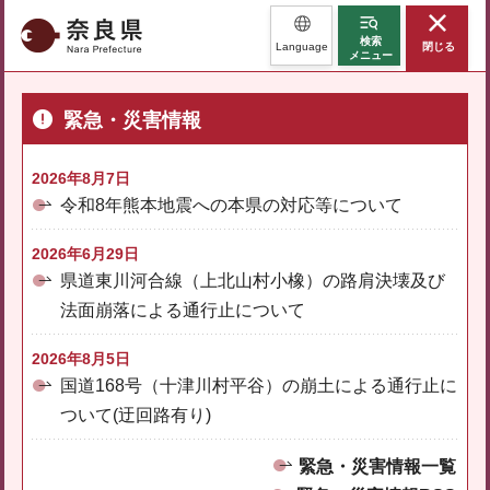
奈良県
検索
Language
閉じる
メニュー
緊急・災害情報
2026年8月7日
令和8年熊本地震への本県の対応等について
2026年6月29日
県道東川河合線（上北山村小橡）の路肩決壊及び
法面崩落による通行止について
2026年8月5日
国道168号（十津川村平谷）の崩土による通行止に
ついて(迂回路有り)
緊急・災害情報一覧