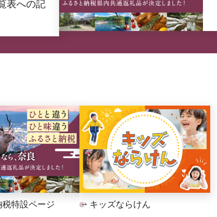
覧表への記
納税特設ページ
キッズならけん