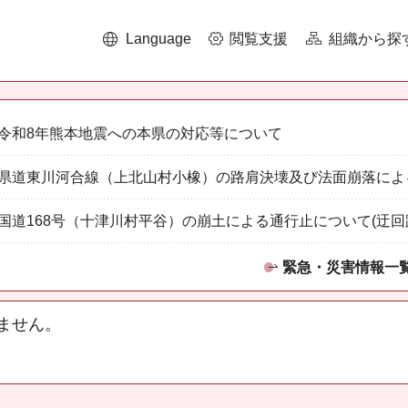
Language
閲覧支援
組織から探
令和8年熊本地震への本県の対応等について
県道東川河合線（上北山村小橡）の路肩決壊及び法面崩落によ
国道168号（十津川村平谷）の崩土による通行止について(迂回
緊急・災害情報一
ません。