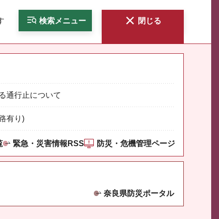
す
検索
メニュー
閉じる
る通行止について
路有り)
覧
緊急・災害情報RSS
防災・危機管理ページ
奈良県防災ポータル