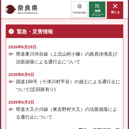
奈良県
検索
Language
閉じる
メニュー
緊急・災害情報
2026年6月29日
県道東川河合線（上北山村小橡）の路肩決壊及び
法面崩落による通行止について
2026年8月5日
国道168号（十津川村平谷）の崩土による通行止に
ついて(迂回路有り)
2026年6月3日
県道大又小川線（東吉野村大又）の法面崩落によ
る通行止について