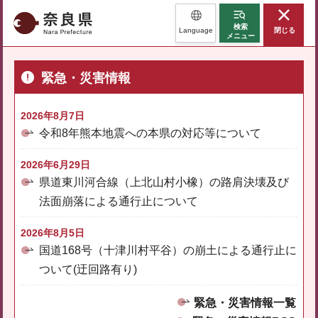
奈良県
検索
Language
閉じる
メニュー
緊急・災害情報
2026年8月7日
令和8年熊本地震への本県の対応等について
2026年6月29日
県道東川河合線（上北山村小橡）の路肩決壊及び
法面崩落による通行止について
2026年8月5日
国道168号（十津川村平谷）の崩土による通行止に
ついて(迂回路有り)
緊急・災害情報一覧