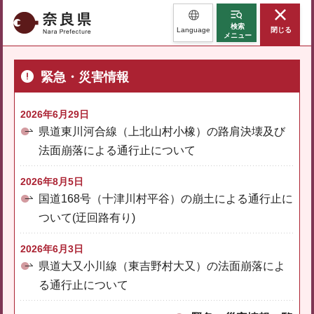
奈良県
検索
Language
閉じる
メニュー
緊急・災害情報
2026年6月29日
県道東川河合線（上北山村小橡）の路肩決壊及び
法面崩落による通行止について
2026年8月5日
国道168号（十津川村平谷）の崩土による通行止に
ついて(迂回路有り)
2026年6月3日
県道大又小川線（東吉野村大又）の法面崩落によ
る通行止について