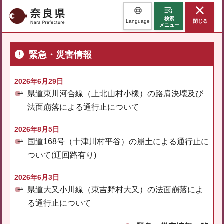
奈良県
検索
Language
閉じる
メニュー
緊急・災害情報
2026年6月29日
県道東川河合線（上北山村小橡）の路肩決壊及び
法面崩落による通行止について
2026年8月5日
国道168号（十津川村平谷）の崩土による通行止に
ついて(迂回路有り)
2026年6月3日
県道大又小川線（東吉野村大又）の法面崩落によ
る通行止について