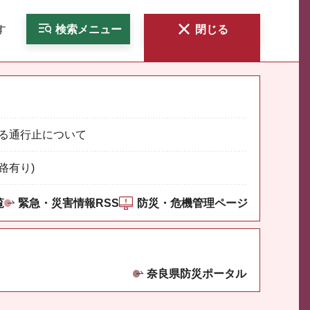
す
検索
メニュー
閉じる
る通行止について
路有り)
覧
緊急・災害情報RSS
防災・危機管理ページ
奈良県防災ポータル