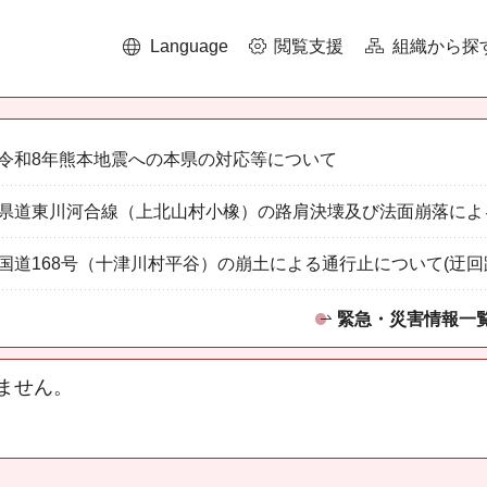
Language
閲覧支援
組織から探
令和8年熊本地震への本県の対応等について
県道東川河合線（上北山村小橡）の路肩決壊及び法面崩落によ
国道168号（十津川村平谷）の崩土による通行止について(迂回
緊急・災害情報一
ません。