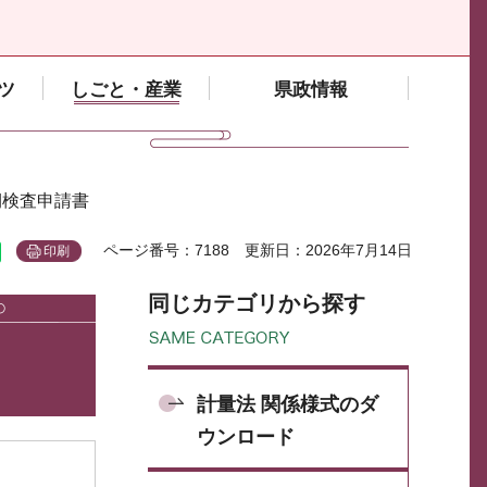
ツ
しごと・産業
県政情報
期検査申請書
ページ番号：7188
更新日：2026年7月14日
印刷
同じカテゴリから探す
計量法 関係様式のダ
ウンロード