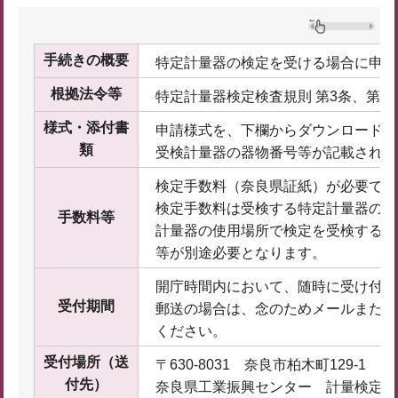
手続きの概要
特定計量器の検定を受ける場合に申請
根拠法令等
特定計量器検定検査規則 第3条、第99
様式・添付書
申請様式を、下欄からダウンロードし
類
受検計量器の器物番号等が記載された
検定手数料（奈良県証紙）が必要です
検定手数料は受検する特定計量器の種
手数料等
計量器の使用場所で検定を受検する場
等が別途必要となります。
開庁時間内において、随時に受け付け
受付期間
郵送の場合は、念のためメールまたは
ください。
受付場所（送
〒630-8031 奈良市柏木町129-1
付先）
奈良県工業振興センター 計量検定室