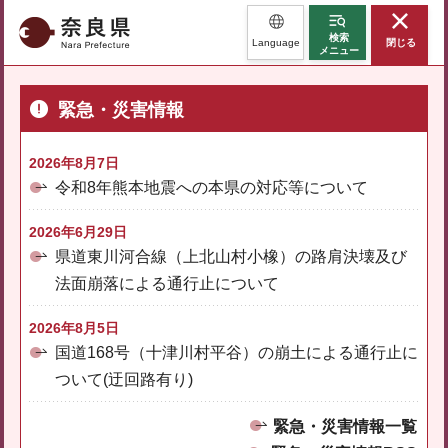
奈良県
検索
Language
閉じる
メニュー
緊急・災害情報
2026年8月7日
令和8年熊本地震への本県の対応等について
2026年6月29日
県道東川河合線（上北山村小橡）の路肩決壊及び
法面崩落による通行止について
2026年8月5日
国道168号（十津川村平谷）の崩土による通行止に
ついて(迂回路有り)
緊急・災害情報一覧