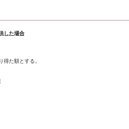
供した場合
り得た額とする。
設