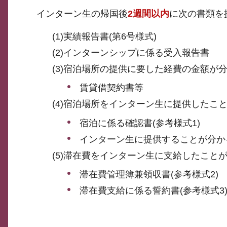
インターン生の帰国後
2週間以内
に次の書類を
(1)実績報告書(第6号様式)
(2)インターンシップに係る受入報告書
(3)宿泊場所の提供に要した経費の金額が
賃貸借契約書等
(4)宿泊場所をインターン生に提供したこ
宿泊に係る確認書(参考様式1)
インターン生に提供することが分か
(5)滞在費をインターン生に支給したこと
滞在費管理簿兼領収書(参考様式2)
滞在費支給に係る誓約書(参考様式3