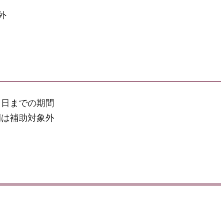
外
る日までの期間
間は補助対象外