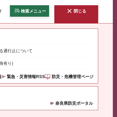
す
検索
メニュー
閉じる
る通行止について
路有り)
覧
緊急・災害情報RSS
防災・危機管理ページ
奈良県防災ポータル