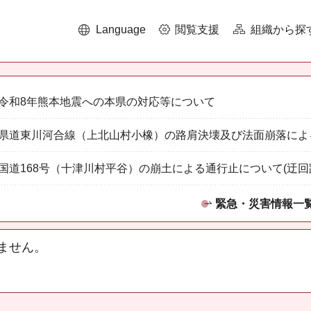
Language
閲覧支援
組織から探
令和8年熊本地震への本県の対応等について
県道東川河合線（上北山村小橡）の路肩決壊及び法面崩落によ
国道168号（十津川村平谷）の崩土による通行止について(迂回
緊急・災害情報一
ません。