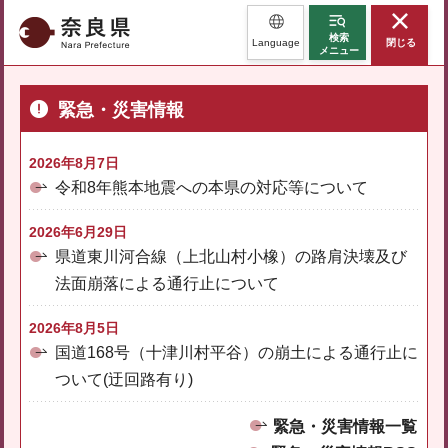
奈良県
検索
Language
閉じる
メニュー
緊急・災害情報
2026年8月7日
令和8年熊本地震への本県の対応等について
2026年6月29日
県道東川河合線（上北山村小橡）の路肩決壊及び
法面崩落による通行止について
2026年8月5日
国道168号（十津川村平谷）の崩土による通行止に
ついて(迂回路有り)
緊急・災害情報一覧