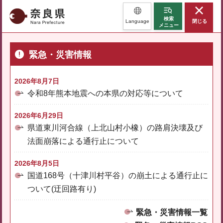
奈良県
検索
Language
閉じる
メニュー
緊急・災害情報
2026年8月7日
令和8年熊本地震への本県の対応等について
2026年6月29日
県道東川河合線（上北山村小橡）の路肩決壊及び
法面崩落による通行止について
2026年8月5日
国道168号（十津川村平谷）の崩土による通行止に
ついて(迂回路有り)
緊急・災害情報一覧