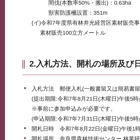
間伐(本数率50%・搬出)：0.63ha
獣害防護柵設置：351m
(イ)令和7年度県有林井光経営区素材販売
素材販売100立方メートル
2.入札方法、開札の場所及び
入札方法 郵便入札(一般書留又は簡易書留
(提出期限:令和7年8月21日(木曜日)午後5時
※事前に参加申込みが必要です。
(申込期限:令和7年7月31日(木曜日)午後5時
開札日時 令和7年8月22日(金曜日)午後1
開札場所 奈良県森林技術センター 林業