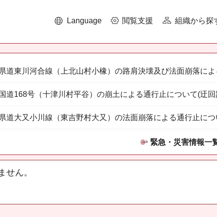
Language
閲覧支援
組織から探
県道東川河合線（上北山村小橡）の路肩決壊及び法面崩落によ
国道168号（十津川村平谷）の崩土による通行止について(迂回
県道大又小川線（東吉野村大又）の法面崩落による通行止につ
緊急・災害情報一
ません。