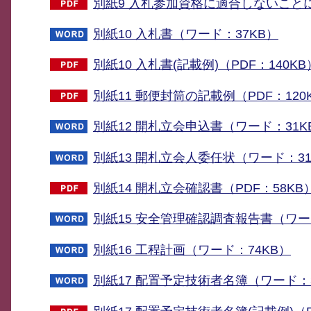
別紙9 入札参加資格に適合しないことに
別紙10 入札書（ワード：37KB）
別紙10 入札書(記載例)（PDF：140KB
別紙11 郵便封筒の記載例（PDF：120
別紙12 開札立会申込書（ワード：31K
別紙13 開札立会人委任状（ワード：31
別紙14 開札立会確認書（PDF：58KB
別紙15 安全管理確認調査報告書（ワー
別紙16 工程計画（ワード：74KB）
別紙17 配置予定技術者名簿（ワード：3