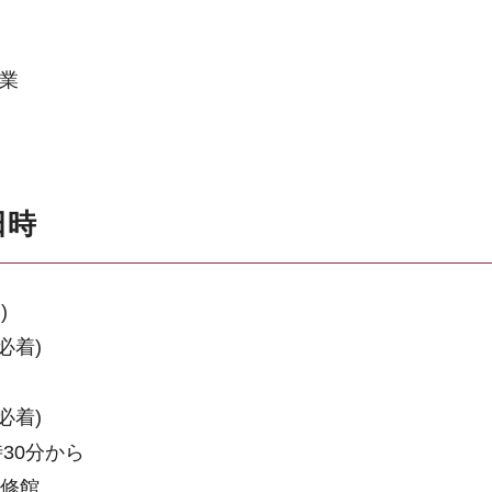
事業
日時
)
必着)
必着)
時30分から
研修館