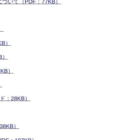
ついて（PDF：77KB）
）
KB）
B）
KB）
）
ド：28KB）
8KB）