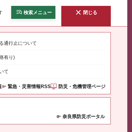
す
検索
メニュー
閉じる
る通行止について
路有り)
いて
覧
緊急・災害情報RSS
防災・危機管理ページ
奈良県防災ポータル