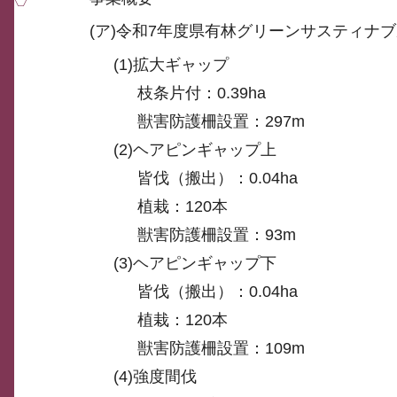
(ア)令和7年度県有林グリーンサスティナ
(1)拡大ギャップ
枝条片付：0.39ha
獣害防護柵設置：297m
(2)ヘアピンギャップ上
皆伐（搬出）：0.04ha
植栽：120本
獣害防護柵設置：93m
(3)ヘアピンギャップ下
皆伐（搬出）：0.04ha
植栽：120本
獣害防護柵設置：109m
(4)強度間伐