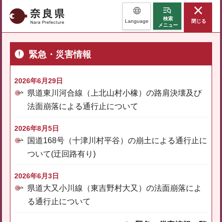
奈良県
検索
Language
閉じる
メニュー
緊急・災害情報
2026年6月29日
県道東川河合線（上北山村小橡）の路肩決壊及び
法面崩落による通行止について
2026年8月5日
国道168号（十津川村平谷）の崩土による通行止に
ついて(迂回路有り)
2026年6月3日
県道大又小川線（東吉野村大又）の法面崩落によ
る通行止について