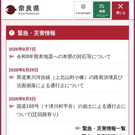
奈良県
検索
Language
閉じる
メニュー
緊急・災害情報
2026年8月7日
令和8年熊本地震への本県の対応等について
2026年6月29日
県道東川河合線（上北山村小橡）の路肩決壊及び
法面崩落による通行止について
2026年8月5日
国道168号（十津川村平谷）の崩土による通行止に
ついて(迂回路有り)
緊急・災害情報一覧