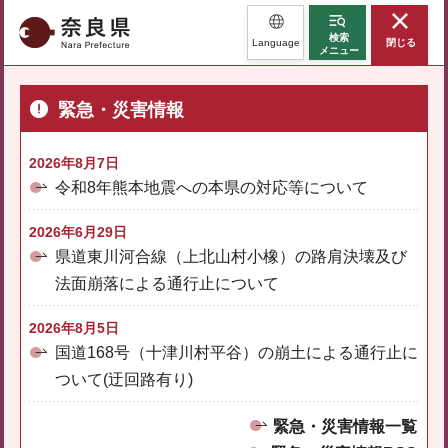
奈良県
検索
Language
閉じる
メニュー
緊急・災害情報
2026年8月7日
令和8年熊本地震への本県の対応等について
2026年6月29日
県道東川河合線（上北山村小橡）の路肩決壊及び
法面崩落による通行止について
2026年8月5日
国道168号（十津川村平谷）の崩土による通行止に
ついて(迂回路有り)
緊急・災害情報一覧