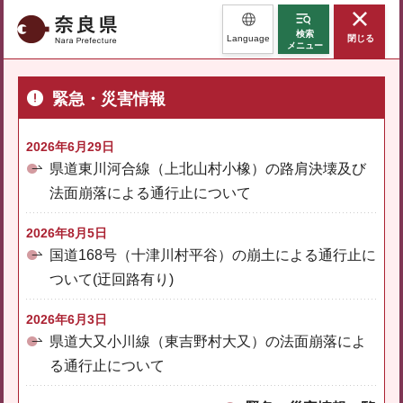
奈良県
検索
Language
閉じる
メニュー
緊急・災害情報
2026年6月29日
県道東川河合線（上北山村小橡）の路肩決壊及び
法面崩落による通行止について
2026年8月5日
国道168号（十津川村平谷）の崩土による通行止に
ついて(迂回路有り)
2026年6月3日
県道大又小川線（東吉野村大又）の法面崩落によ
る通行止について