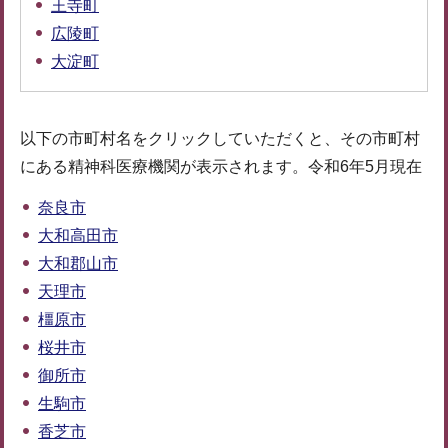
王寺町
広陵町
大淀町
以下の市町村名をクリックしていただくと、その市町村
にある精神科医療機関が表示されます。令和6年5月現在
奈良市
大和高田市
大和郡山市
天理市
橿原市
桜井市
御所市
生駒市
香芝市