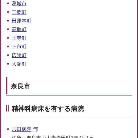
葛城市
三郷町
田原本町
高取町
王寺町
下市町
広陵町
大淀町
奈良市
精神科病床を有する病院
吉田病院
住所：奈良市西大寺赤田町1年7月1日