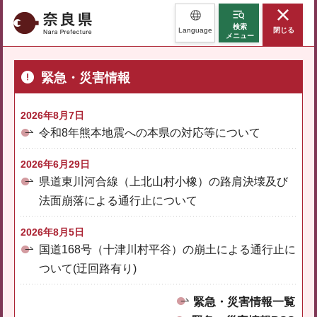
奈良県
検索
Language
閉じる
メニュー
緊急・災害情報
2026年8月7日
令和8年熊本地震への本県の対応等について
2026年6月29日
県道東川河合線（上北山村小橡）の路肩決壊及び
法面崩落による通行止について
2026年8月5日
国道168号（十津川村平谷）の崩土による通行止に
ついて(迂回路有り)
緊急・災害情報一覧