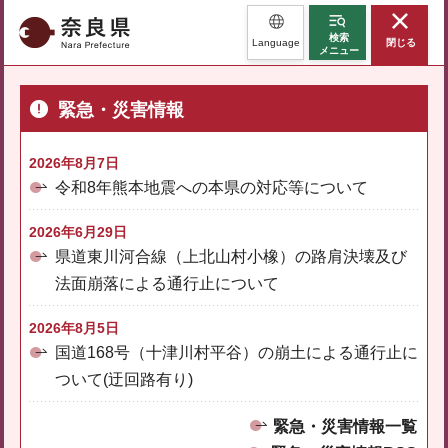
奈良県
検索
Language
閉じる
メニュー
緊急・災害情報
2026年8月7日
令和8年熊本地震への本県の対応等について
2026年6月29日
県道東川河合線（上北山村小橡）の路肩決壊及び
法面崩落による通行止について
2026年8月5日
国道168号（十津川村平谷）の崩土による通行止に
ついて(迂回路有り)
緊急・災害情報一覧