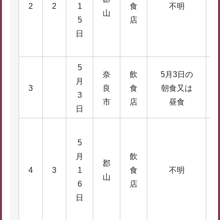
2
2
1
食
不明
山
0
5
店
日
5
奈
飲
5月3日の
月
5
3
良
食
朝食又は
3
7
市
店
昼食
日
5
月
飲
郡
1
4
3
1
食
不明
山
4
6
店
日