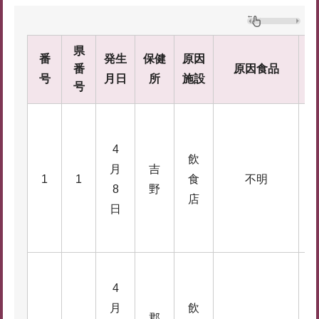
県
番
発生
保健
原因
番
原因食品
号
月日
所
施設
号
4
飲
月
吉
1
1
1
食
不明
8
野
0
店
日
4
月
飲
郡
1