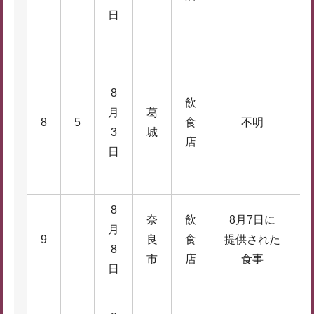
日
8
飲
月
葛
1
8
5
食
不明
3
城
8
店
日
8
奈
飲
8月7日に
月
1
9
良
食
提供された
8
4
市
店
食事
日