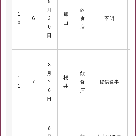
8
月
飲
1
郡
2
6
3
食
不明
0
山
6
0
店
日
8
月
飲
1
桜
7
2
食
提供食事
2
1
井
6
店
日
8