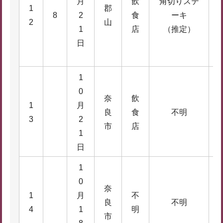
月
飲
角切りステ
1
郡
8
2
食
ーキ
4
2
山
1
店
（推定）
日
1
0
奈
飲
1
月
1
良
食
不明
3
2
8
市
店
1
日
1
0
奈
1
月
不
良
不明
1
4
1
明
市