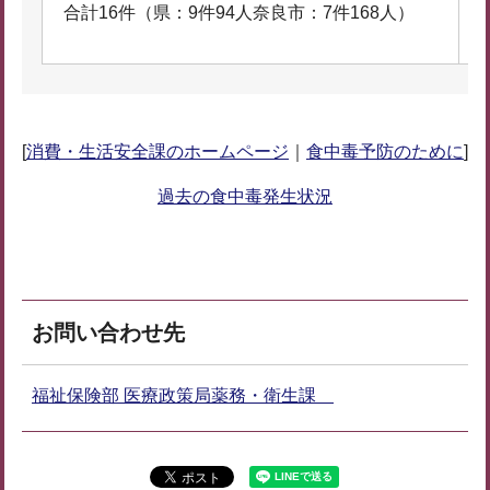
合計16件（県：9件94人奈良市：7件168人）
6
2
[
消費・生活安全課のホームページ
｜
食中毒予防のために
]
過去の食中毒発生状況
お問い合わせ先
福祉保険部 医療政策局薬務・衛生課