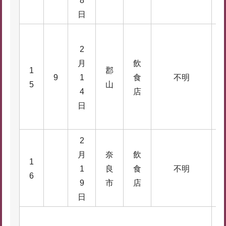
8
日
2
月
飲
1
郡
9
1
食
不明
4
5
山
4
店
日
2
月
奈
飲
1
3
1
良
食
不明
6
4
9
市
店
日
2