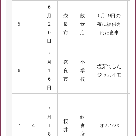
6
月
奈
飲
6月19日の
5
2
良
食
夜に提供さ
9
0
市
店
れた食事
日
7
月
奈
小
塩茹でした
3
6
1
良
学
ジャガイモ
5
6
市
校
日
7
月
飲
桜
7
4
1
食
オムソバ
6
井
8
店