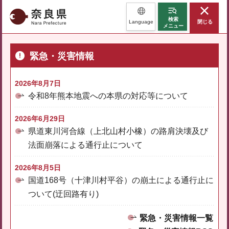
奈良県
検索
Language
閉じる
メニュー
緊急・災害情報
2026年8月7日
令和8年熊本地震への本県の対応等について
2026年6月29日
県道東川河合線（上北山村小橡）の路肩決壊及び
法面崩落による通行止について
2026年8月5日
国道168号（十津川村平谷）の崩土による通行止に
ついて(迂回路有り)
緊急・災害情報一覧