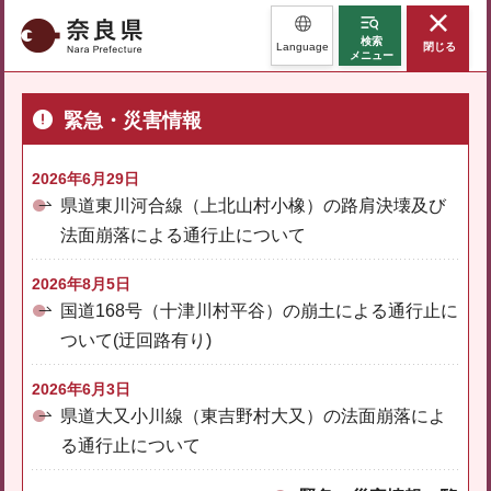
奈良県
検索
Language
閉じる
メニュー
緊急・災害情報
2026年6月29日
県道東川河合線（上北山村小橡）の路肩決壊及び
法面崩落による通行止について
2026年8月5日
国道168号（十津川村平谷）の崩土による通行止に
ついて(迂回路有り)
2026年6月3日
県道大又小川線（東吉野村大又）の法面崩落によ
る通行止について