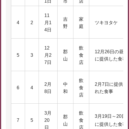
1日
市
店
11
吉
家
4
2
月1
ツキヨタケ
野
庭
4日
12
飲
郡
12月26日の昼食
5
3
月2
食
山
に提供した食事
7日
店
飲
2月
中
2月7日に提供さ
6
4
食
8日
和
れた食事
店
3月
飲
3月19日～20日
郡
7
5
20
食
山
に提供した食事
日
店