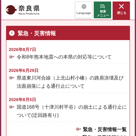
奈良県
検索
Language
閉じる
メニュー
緊急・災害情報
2026年8月7日
令和8年熊本地震への本県の対応等について
2026年6月29日
県道東川河合線（上北山村小橡）の路肩決壊及び
法面崩落による通行止について
2026年8月5日
国道168号（十津川村平谷）の崩土による通行止に
ついて(迂回路有り)
緊急・災害情報一覧