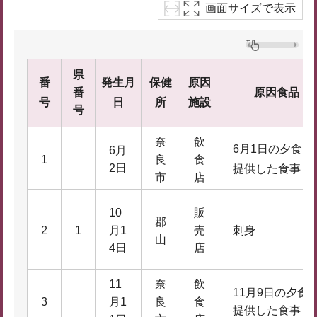
画面サイズで表示
県
番
発生月
保健
原因
番
原因食品
号
日
所
施設
号
奈
飲
6月1日の夕食に
6月
1
良
食
2日
提供した食事
市
店
10
販
郡
2
1
月1
売
刺身
山
4日
店
11
奈
飲
11月9日の夕食
3
月1
良
食
提供した食事