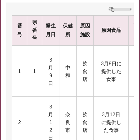
患
県
番
発生
保健
原因
番
原因食品
者
号
月日
所
施設
号
数
3
飲
3月8日に
月
中
1
1
食
提供した
5
9
和
店
食事
日
3
月
奈
飲
3月12日
1
2
1
良
食
に提供し
4
2
市
店
た食事
日