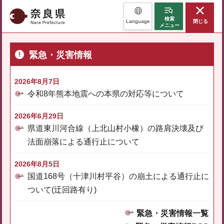
奈良県
検索
Language
閉じる
メニュー
緊急・災害情報
2026年8月7日
令和8年熊本地震への本県の対応等について
2026年6月29日
県道東川河合線（上北山村小橡）の路肩決壊及び
法面崩落による通行止について
2026年8月5日
国道168号（十津川村平谷）の崩土による通行止に
ついて(迂回路有り)
緊急・災害情報一覧