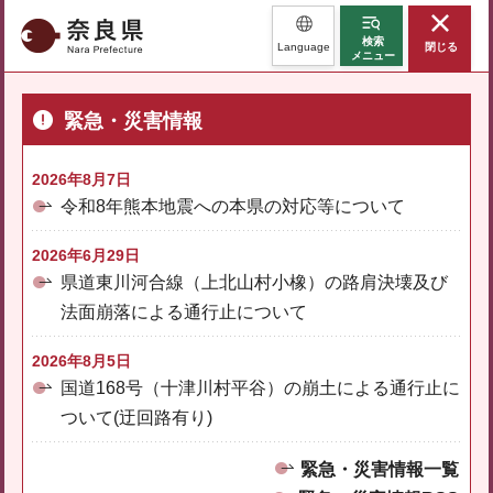
奈良県
検索
Language
閉じる
メニュー
緊急・災害情報
2026年8月7日
令和8年熊本地震への本県の対応等について
2026年6月29日
県道東川河合線（上北山村小橡）の路肩決壊及び
法面崩落による通行止について
2026年8月5日
国道168号（十津川村平谷）の崩土による通行止に
ついて(迂回路有り)
緊急・災害情報一覧