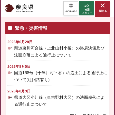
奈良県
検索
Language
閉じる
メニュー
緊急・災害情報
2026年6月29日
県道東川河合線（上北山村小橡）の路肩決壊及び
法面崩落による通行止について
2026年8月5日
国道168号（十津川村平谷）の崩土による通行止に
ついて(迂回路有り)
2026年6月3日
県道大又小川線（東吉野村大又）の法面崩落によ
る通行止について