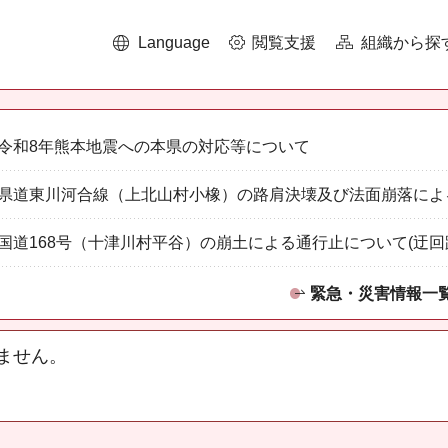
Language
閲覧支援
組織から探
令和8年熊本地震への本県の対応等について
県道東川河合線（上北山村小橡）の路肩決壊及び法面崩落によ
国道168号（十津川村平谷）の崩土による通行止について(迂回
緊急・災害情報一
ません。