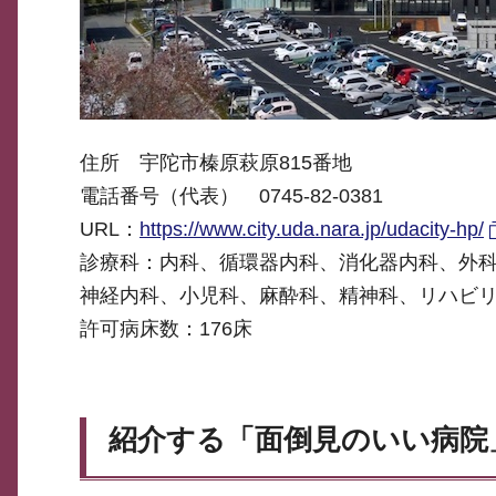
住所 宇陀市榛原萩原815番地
電話番号（代表） 0745-82-0381
URL：
https://www.city.uda.nara.jp/udacity-hp/
診療科：内科、循環器内科、消化器内科、外
神経内科、小児科、麻酔科、精神科、リハビ
許可病床数：176床
紹介する「面倒見のいい病院