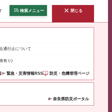
す
検索
メニュー
閉じる
る通行止について
路有り)
覧
緊急・災害情報RSS
防災・危機管理ページ
奈良県防災ポータル