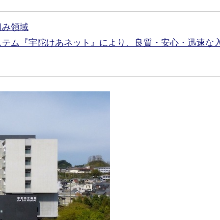
組み領域
ステム『宇陀けあネット』により、良質・安心・迅速な