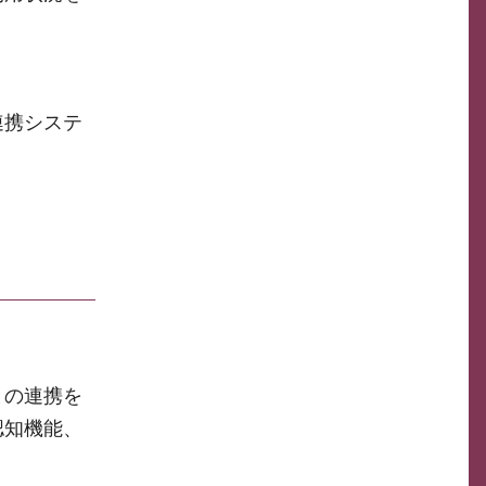
。
連携システ
との連携を
認知機能、