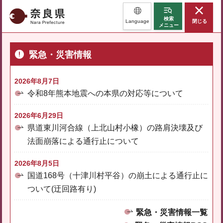
奈良県
検索
Language
閉じる
メニュー
緊急・災害情報
2026年8月7日
令和8年熊本地震への本県の対応等について
2026年6月29日
県道東川河合線（上北山村小橡）の路肩決壊及び
法面崩落による通行止について
2026年8月5日
国道168号（十津川村平谷）の崩土による通行止に
ついて(迂回路有り)
緊急・災害情報一覧