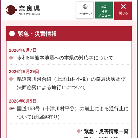
奈良県
検索
Language
閉じる
メニュー
緊急・災害情報
2026年8月7日
令和8年熊本地震への本県の対応等について
2026年6月29日
県道東川河合線（上北山村小橡）の路肩決壊及び
法面崩落による通行止について
2026年8月5日
国道168号（十津川村平谷）の崩土による通行止に
ついて(迂回路有り)
緊急・災害情報一覧