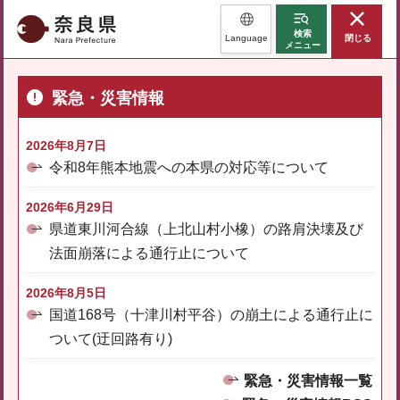
奈良県
検索
Language
閉じる
メニュー
緊急・災害情報
2026年8月7日
令和8年熊本地震への本県の対応等について
2026年6月29日
県道東川河合線（上北山村小橡）の路肩決壊及び
法面崩落による通行止について
2026年8月5日
国道168号（十津川村平谷）の崩土による通行止に
ついて(迂回路有り)
緊急・災害情報一覧