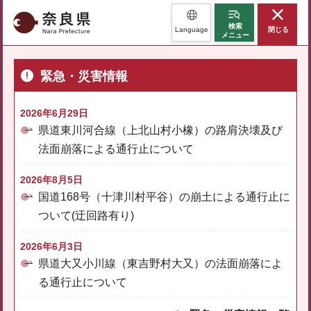
奈良県
検索
Language
閉じる
メニュー
緊急・災害情報
2026年6月29日
県道東川河合線（上北山村小橡）の路肩決壊及び
法面崩落による通行止について
2026年8月5日
国道168号（十津川村平谷）の崩土による通行止に
ついて(迂回路有り)
2026年6月3日
県道大又小川線（東吉野村大又）の法面崩落によ
る通行止について